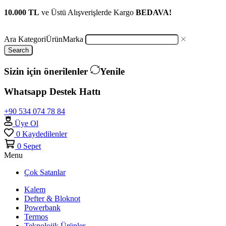
10.000 TL
ve Üstü Alışverişlerde Kargo
BEDAVA!
Ara
Kategori
Ürün
Marka
Search
Sizin için önerilenler
Yenile
Whatsapp Destek Hattı
+90 534 074 78 84
Üye Ol
0
Kaydedilenler
0
Sepet
Menu
Çok Satanlar
Kalem
Defter & Bloknot
Powerbank
Termos
Teknolojik Ürünler