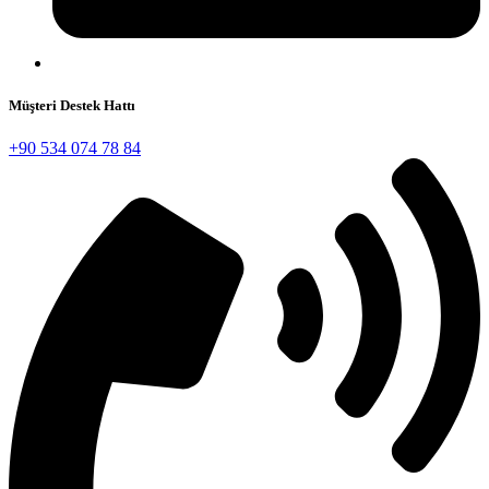
Müşteri Destek Hattı
+90 534 074 78 84